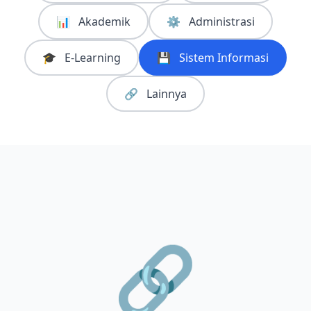
📊
Akademik
⚙️
Administrasi
🎓
E-Learning
💾
Sistem Informasi
🔗
Lainnya
🔗