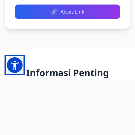
🔗
Akses Link
Informasi Penting
🛡️
Keamanan
Semua link telah diverifikasi dan aman untuk
digunakan