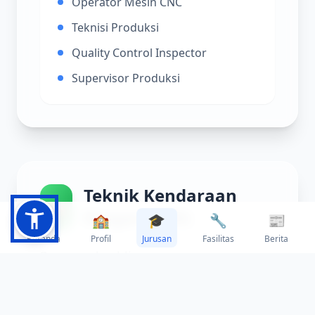
Operator Mesin CNC
Teknisi Produksi
Quality Control Inspector
Supervisor Produksi
Teknik Kendaraan
🚗
Ringan (TKR)
🏠
🏫
🎓
🔧
📰
Beranda
Profil
Jurusan
Fasilitas
Berita
Program keahlian yang
mempersiapkan siswa menjadi ahli
dalam perawatan dan perbaikan