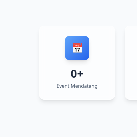
📅
0+
Event Mendatang