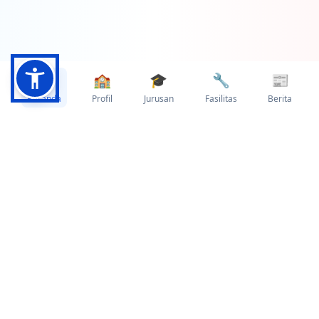
🏠
🏫
🎓
🔧
📰
Beranda
Profil
Jurusan
Fasilitas
Berita
Pencapaian yang
Membanggakan
Data dan statistik yang menunjukkan
kualitas pendidikan kami