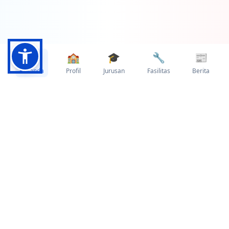
🏠
🏫
🎓
🔧
📰
Beranda
Profil
Jurusan
Fasilitas
Berita
Pencapaian yang
Membanggakan
Data dan statistik yang menunjukkan
kualitas pendidikan kami