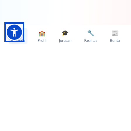
🏠
🏫
🎓
🔧
📰
Beranda
Profil
Jurusan
Fasilitas
Berita
Pencapaian yang
Membanggakan
Data dan statistik yang menunjukkan
kualitas pendidikan kami